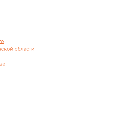
го
вской области
ве