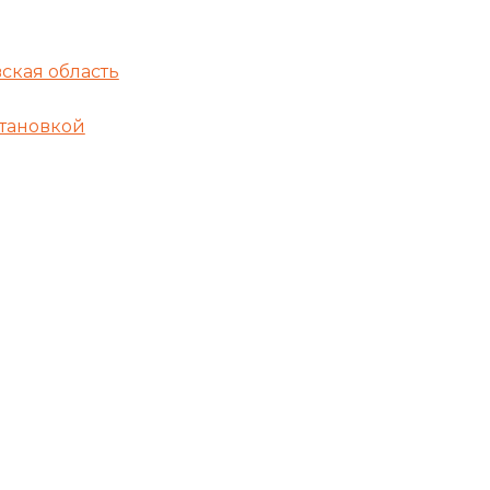
ская область
становкой