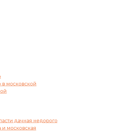
о
о в московской
кой
ласти дачная недорого
а и московская