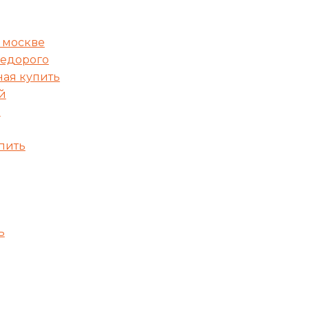
 москве
недорого
ная купить
й
ь
пить
ь