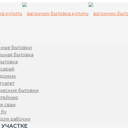
ные бытовки
льная бытовка
бытовка
 сарай
 домик
туалет
ческие бытовки
нтейнер
е сваи
 бу
 для рабочих
 УЧАСТКЕ