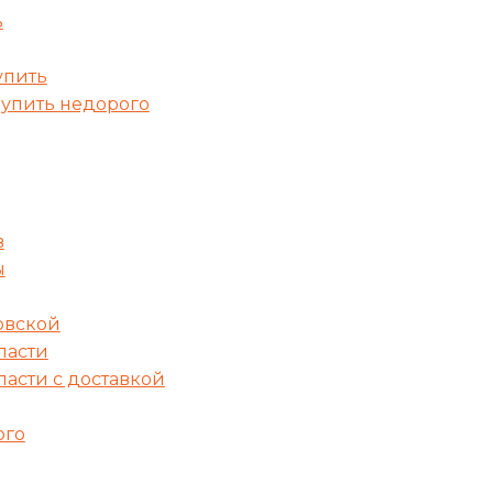
ь
упить
купить недорого
в
ы
овской
ласти
ласти с доставкой
ого