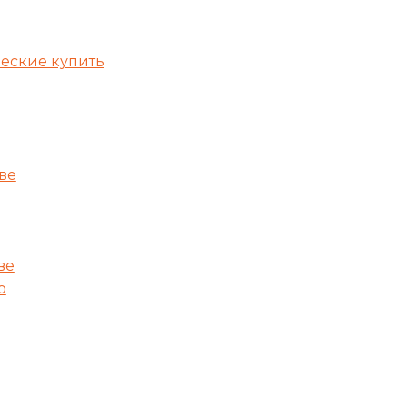
еские купить
ве
ве
о