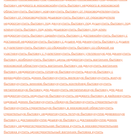
бытовку недорого в московской
купить бытовку недорого в московской
области
купить бытовку новую
купить бытовку от производителя
купить
бытовку от производителя дешево
купить бытовку от производителя
недорого
купить бытовку под дачу
купить бытовку под душ
купить бытовку под
ключ
купить бытовку под ключ дешево
купить бытовку под ключ
недорого
купить бытовку сарай
купить бытовку с доставкой
купить бытовку с
доставкой недорого
купить бытовку с душем для дачи
купить бытовку с душем
и туалетом
купить бытовку со сборкой
купить бытовку со сборкой на
участке
купить бытовку с туалетом
купить бытовку утепленную для дачи
купить
бытовку хозблок
купить бытовку цены недорого
купить вагончик бытовку
московской области
купить вагончик бытовку на дачу
купить вагончик
бытовку недорого
купить готовую бытовку
купить дачную бытовку с
верандой
купить домик бытовку
купить железную бытовку
купить жилую
бытовку
купить зимнюю бытовку
купить контейнер бытовку
купить
металлическую бытовку для дачи
купить металлическую бытовку для дачи
недорого
купить модульную бытовку
купить недорого бытовку в районе
купить
садовый домик бытовку
купить сборную бытовку
купить строительную
бытовку
купить строительную бытовку в московской области
купить
строительную бытовку недорого
купить теплую бытовку
куплю деревянную
бытовку с доставкой
куплю дешевую бытовку с доставкой
куплю домик
бытовку недорого
строительная бытовка купить в москве
строительная
бытовка купить цена
строительный вагончик бытовка купить