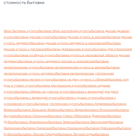
стоимость бытовки.
блок бытовка купить
бытовка блок контейнер купить
бытовка дачная дешево
купить
бытовка дачная купить
бытовка дачная купить в москве
бытовка дачная
купить недорого
бытовка дачная купить недорого в московской
бытовка
дачная купить с доставкой
бытовка деревянная купить
бытовка для строителей
купить
бытовка из бруса купить
бытовка купить в московской области дачная
недорого
бытовка купить недорого москва и московская
бытовка
металлическая купить
бытовка металлическая купить в москве
бытовка
металлическая купить недорого
бытовка металлическая утепленная
купить
бытовка металл купить
бытовка на дачу купить с сборкой
бытовка под
душ и туалет купить
бытовка распашонка купить
бытовка садовая
купить
бытовка сборка на участке купить
бытовка с верандой для дачи
купить
бытовка с верандой купить
бытовка с душем купить
бытовка с
установкой купить
бытовка утепленная купить
бытовки Апрелевка
бытовки
Барвиха
бытовки Большие Вязёмы
бытовки Верея
бытовки Внииссок
бытовки
Внуково
бытовки Голицыно
бытовки Горки-10
бытовки Дорохово
бытовки
Дубки
бытовки Жаворонки
бытовки Заречье
бытовки Звенигород
бытовки
Калининец
бытовки Киевский
бытовки Кокошкино
бытовки Крёкшино
бытовки
Кубинка
бытовки Лесной Городок
бытовки Летний отдых
бытовки