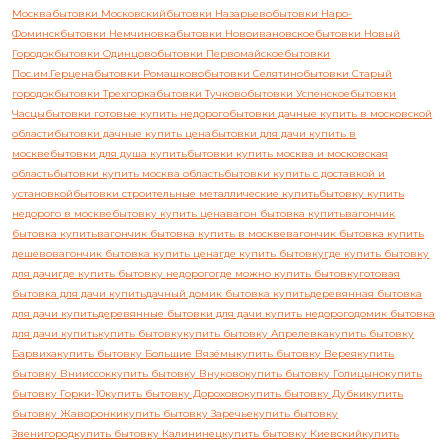
Москва
бытовки Московский
бытовки Назарьево
бытовки Наро-
Фоминск
бытовки Немчиновка
бытовки Новоивановское
бытовки Новый
Городок
бытовки Одинцово
бытовки Первомайское
бытовки
Пос.им.Герцена
бытовки Ромашково
бытовки Селятино
бытовки Старый
городок
бытовки Трехгорка
бытовки Тучково
бытовки Успенское
бытовки
Часцы
бытовки готовые купить недорого
бытовки дачные купить в московской
области
бытовки дачные купить цена
бытовки для дачи купить в
москве
бытовки для душа купить
бытовки купить москва и московская
область
бытовки купить москва область
бытовки купить с доставкой и
установкой
бытовки строительные металлические купить
бытовку купить
недорого в москве
бытовку купить цена
вагон бытовка купить
вагончик
бытовка купить
вагончик бытовка купить в москве
вагончик бытовка купить
дешево
вагончик бытовка купить цена
где купить бытовку
где купить бытовку
для дачи
где купить бытовку недорого
где можно купить бытовку
готовая
бытовка для дачи купить
дачный домик бытовка купить
деревянная бытовка
для дачи купить
деревянные бытовки для дачи купить недорого
домик бытовка
для дачи купить
купить бытовку
купить бытовку Апрелевка
купить бытовку
Барвиха
купить бытовку Большие Вязёмы
купить бытовку Верея
купить
бытовку Внииссок
купить бытовку Внуково
купить бытовку Голицыно
купить
бытовку Горки-10
купить бытовку Дорохово
купить бытовку Дубки
купить
бытовку Жаворонки
купить бытовку Заречье
купить бытовку
Звенигород
купить бытовку Калининец
купить бытовку Киевский
купить