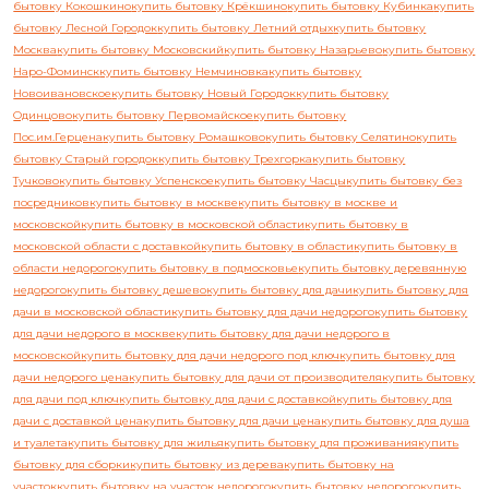
бытовку Кокошкино
купить бытовку Крёкшино
купить бытовку Кубинка
купить
бытовку Лесной Городок
купить бытовку Летний отдых
купить бытовку
Москва
купить бытовку Московский
купить бытовку Назарьево
купить бытовку
Наро-Фоминск
купить бытовку Немчиновка
купить бытовку
Новоивановское
купить бытовку Новый Городок
купить бытовку
Одинцово
купить бытовку Первомайское
купить бытовку
Пос.им.Герцена
купить бытовку Ромашково
купить бытовку Селятино
купить
бытовку Старый городок
купить бытовку Трехгорка
купить бытовку
Тучково
купить бытовку Успенское
купить бытовку Часцы
купить бытовку без
посредников
купить бытовку в москве
купить бытовку в москве и
московской
купить бытовку в московской области
купить бытовку в
московской области с доставкой
купить бытовку в области
купить бытовку в
области недорого
купить бытовку в подмосковье
купить бытовку деревянную
недорого
купить бытовку дешево
купить бытовку для дачи
купить бытовку для
дачи в московской области
купить бытовку для дачи недорого
купить бытовку
для дачи недорого в москве
купить бытовку для дачи недорого в
московской
купить бытовку для дачи недорого под ключ
купить бытовку для
дачи недорого цена
купить бытовку для дачи от производителя
купить бытовку
для дачи под ключ
купить бытовку для дачи с доставкой
купить бытовку для
дачи с доставкой цена
купить бытовку для дачи цена
купить бытовку для душа
и туалета
купить бытовку для жилья
купить бытовку для проживания
купить
бытовку для сборки
купить бытовку из дерева
купить бытовку на
участок
купить бытовку на участок недорого
купить бытовку недорого
купить