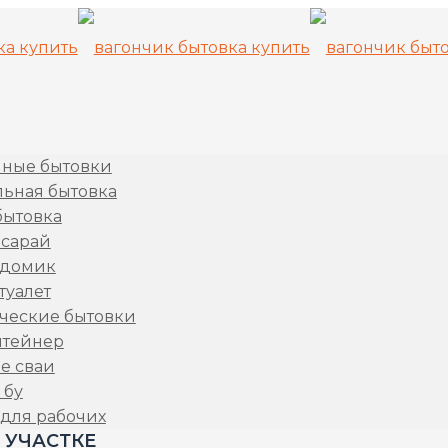
ные бытовки
льная бытовка
бытовка
 сарай
 домик
туалет
ческие бытовки
нтейнер
е сваи
 бу
 для рабочих
 УЧАСТКЕ