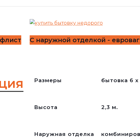
офлист
С наружной отделкой - еврова
ция
Размеры
бытовка 6 х 
Высота
2,3 м.
Наружная отделка
комбиниров