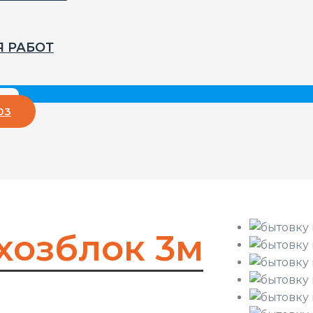
Я РАБОТ
03
хозблок 3м