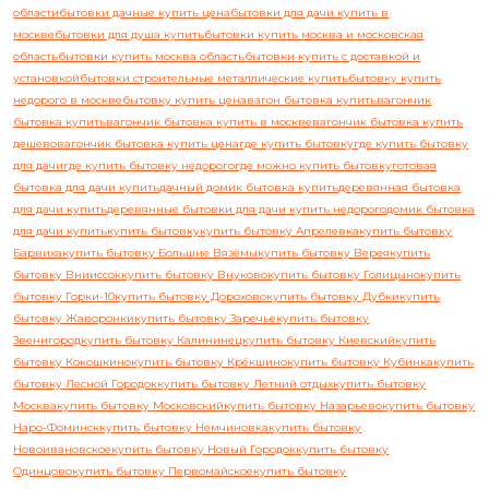
области
бытовки дачные купить цена
бытовки для дачи купить в
москве
бытовки для душа купить
бытовки купить москва и московская
область
бытовки купить москва область
бытовки купить с доставкой и
установкой
бытовки строительные металлические купить
бытовку купить
недорого в москве
бытовку купить цена
вагон бытовка купить
вагончик
бытовка купить
вагончик бытовка купить в москве
вагончик бытовка купить
дешево
вагончик бытовка купить цена
где купить бытовку
где купить бытовку
для дачи
где купить бытовку недорого
где можно купить бытовку
готовая
бытовка для дачи купить
дачный домик бытовка купить
деревянная бытовка
для дачи купить
деревянные бытовки для дачи купить недорого
домик бытовка
для дачи купить
купить бытовку
купить бытовку Апрелевка
купить бытовку
Барвиха
купить бытовку Большие Вязёмы
купить бытовку Верея
купить
бытовку Внииссок
купить бытовку Внуково
купить бытовку Голицыно
купить
бытовку Горки-10
купить бытовку Дорохово
купить бытовку Дубки
купить
бытовку Жаворонки
купить бытовку Заречье
купить бытовку
Звенигород
купить бытовку Калининец
купить бытовку Киевский
купить
бытовку Кокошкино
купить бытовку Крёкшино
купить бытовку Кубинка
купить
бытовку Лесной Городок
купить бытовку Летний отдых
купить бытовку
Москва
купить бытовку Московский
купить бытовку Назарьево
купить бытовку
Наро-Фоминск
купить бытовку Немчиновка
купить бытовку
Новоивановское
купить бытовку Новый Городок
купить бытовку
Одинцово
купить бытовку Первомайское
купить бытовку