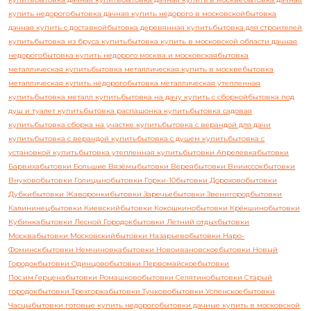
купить недорого
бытовка дачная купить недорого в московской
бытовка
дачная купить с доставкой
бытовка деревянная купить
бытовка для строителей
купить
бытовка из бруса купить
бытовка купить в московской области дачная
недорого
бытовка купить недорого москва и московская
бытовка
металлическая купить
бытовка металлическая купить в москве
бытовка
металлическая купить недорого
бытовка металлическая утепленная
купить
бытовка металл купить
бытовка на дачу купить с сборкой
бытовка под
душ и туалет купить
бытовка распашонка купить
бытовка садовая
купить
бытовка сборка на участке купить
бытовка с верандой для дачи
купить
бытовка с верандой купить
бытовка с душем купить
бытовка с
установкой купить
бытовка утепленная купить
бытовки Апрелевка
бытовки
Барвиха
бытовки Большие Вязёмы
бытовки Верея
бытовки Внииссок
бытовки
Внуково
бытовки Голицыно
бытовки Горки-10
бытовки Дорохово
бытовки
Дубки
бытовки Жаворонки
бытовки Заречье
бытовки Звенигород
бытовки
Калининец
бытовки Киевский
бытовки Кокошкино
бытовки Крёкшино
бытовки
Кубинка
бытовки Лесной Городок
бытовки Летний отдых
бытовки
Москва
бытовки Московский
бытовки Назарьево
бытовки Наро-
Фоминск
бытовки Немчиновка
бытовки Новоивановское
бытовки Новый
Городок
бытовки Одинцово
бытовки Первомайское
бытовки
Пос.им.Герцена
бытовки Ромашково
бытовки Селятино
бытовки Старый
городок
бытовки Трехгорка
бытовки Тучково
бытовки Успенское
бытовки
Часцы
бытовки готовые купить недорого
бытовки дачные купить в московской