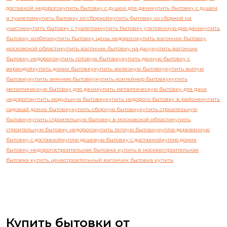
доставкой недорого
купить бытовку с душем для дачи
купить бытовку с душем
и туалетом
купить бытовку со сборкой
купить бытовку со сборкой на
участке
купить бытовку с туалетом
купить бытовку утепленную для дачи
купить
бытовку хозблок
купить бытовку цены недорого
купить вагончик бытовку
московской области
купить вагончик бытовку на дачу
купить вагончик
бытовку недорого
купить готовую бытовку
купить дачную бытовку с
верандой
купить домик бытовку
купить железную бытовку
купить жилую
бытовку
купить зимнюю бытовку
купить контейнер бытовку
купить
металлическую бытовку для дачи
купить металлическую бытовку для дачи
недорого
купить модульную бытовку
купить недорого бытовку в районе
купить
садовый домик бытовку
купить сборную бытовку
купить строительную
бытовку
купить строительную бытовку в московской области
купить
строительную бытовку недорого
купить теплую бытовку
куплю деревянную
бытовку с доставкой
куплю дешевую бытовку с доставкой
куплю домик
бытовку недорого
строительная бытовка купить в москве
строительная
бытовка купить цена
строительный вагончик бытовка купить
Купить бытовки от