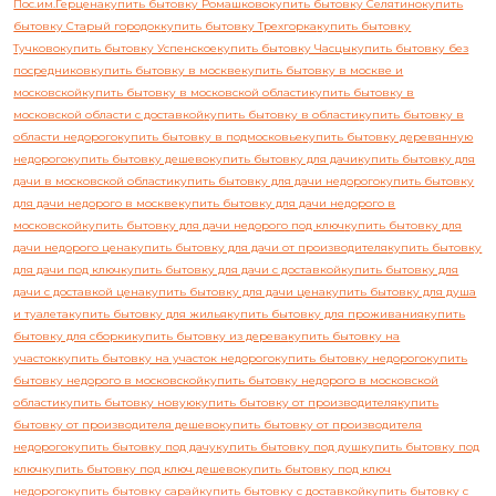
Пос.им.Герцена
купить бытовку Ромашково
купить бытовку Селятино
купить
бытовку Старый городок
купить бытовку Трехгорка
купить бытовку
Тучково
купить бытовку Успенское
купить бытовку Часцы
купить бытовку без
посредников
купить бытовку в москве
купить бытовку в москве и
московской
купить бытовку в московской области
купить бытовку в
московской области с доставкой
купить бытовку в области
купить бытовку в
области недорого
купить бытовку в подмосковье
купить бытовку деревянную
недорого
купить бытовку дешево
купить бытовку для дачи
купить бытовку для
дачи в московской области
купить бытовку для дачи недорого
купить бытовку
для дачи недорого в москве
купить бытовку для дачи недорого в
московской
купить бытовку для дачи недорого под ключ
купить бытовку для
дачи недорого цена
купить бытовку для дачи от производителя
купить бытовку
для дачи под ключ
купить бытовку для дачи с доставкой
купить бытовку для
дачи с доставкой цена
купить бытовку для дачи цена
купить бытовку для душа
и туалета
купить бытовку для жилья
купить бытовку для проживания
купить
бытовку для сборки
купить бытовку из дерева
купить бытовку на
участок
купить бытовку на участок недорого
купить бытовку недорого
купить
бытовку недорого в московской
купить бытовку недорого в московской
области
купить бытовку новую
купить бытовку от производителя
купить
бытовку от производителя дешево
купить бытовку от производителя
недорого
купить бытовку под дачу
купить бытовку под душ
купить бытовку под
ключ
купить бытовку под ключ дешево
купить бытовку под ключ
недорого
купить бытовку сарай
купить бытовку с доставкой
купить бытовку с