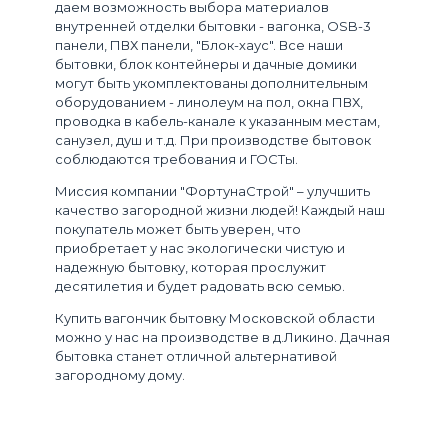
даем возможность выбора материалов
внутренней отделки бытовки - вагонка, OSB-3
панели, ПВХ панели, "Блок-хаус". Все наши
бытовки, блок контейнеры и дачные домики
могут быть укомплектованы дополнительным
оборудованием - линолеум на пол, окна ПВХ,
проводка в кабель-канале к указанным местам,
санузел, душ и т.д. При производстве бытовок
соблюдаются требования и ГОСТы.
Миссия компании "ФортунаСтрой" – улучшить
качество загородной жизни людей! Каждый наш
покупатель может быть уверен, что
приобретает у нас экологически чистую и
надежную бытовку, которая прослужит
десятилетия и будет радовать всю семью.
Купить вагончик бытовку Московской области
можно у нас на производстве в д.Ликино. Дачная
бытовка станет отличной альтернативой
загородному дому.